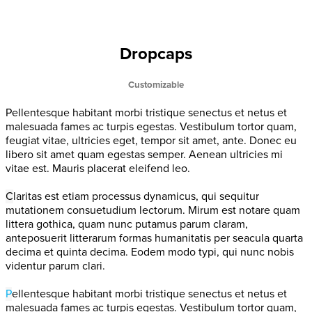
Typography
Dropcaps
Duis autem vel eum iriure dolor in hendrerit
Home
>
Typography
Customizable
P
ellentesque habitant morbi tristique senectus et netus et
malesuada fames ac turpis egestas. Vestibulum tortor quam,
feugiat vitae, ultricies eget, tempor sit amet, ante. Donec eu
libero sit amet quam egestas semper. Aenean ultricies mi
vitae est. Mauris placerat eleifend leo.
C
laritas est etiam processus dynamicus, qui sequitur
mutationem consuetudium lectorum. Mirum est notare quam
littera gothica, quam nunc putamus parum claram,
anteposuerit litterarum formas humanitatis per seacula quarta
decima et quinta decima. Eodem modo typi, qui nunc nobis
videntur parum clari.
P
ellentesque habitant morbi tristique senectus et netus et
malesuada fames ac turpis egestas. Vestibulum tortor quam,