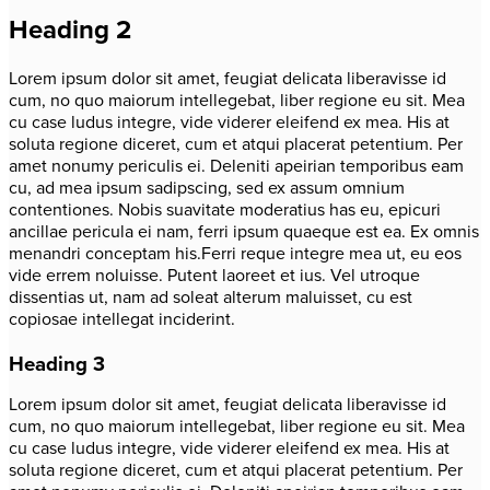
Heading 2
Lorem ipsum dolor sit amet, feugiat delicata liberavisse id
cum, no quo maiorum intellegebat, liber regione eu sit. Mea
cu case ludus integre, vide viderer eleifend ex mea. His at
soluta regione diceret, cum et atqui placerat petentium. Per
amet nonumy periculis ei. Deleniti apeirian temporibus eam
cu, ad mea ipsum sadipscing, sed ex assum omnium
contentiones. Nobis suavitate moderatius has eu, epicuri
ancillae pericula ei nam, ferri ipsum quaeque est ea. Ex omnis
menandri conceptam his.Ferri reque integre mea ut, eu eos
vide errem noluisse. Putent laoreet et ius. Vel utroque
dissentias ut, nam ad soleat alterum maluisset, cu est
copiosae intellegat inciderint.
Heading 3
Lorem ipsum dolor sit amet, feugiat delicata liberavisse id
cum, no quo maiorum intellegebat, liber regione eu sit. Mea
cu case ludus integre, vide viderer eleifend ex mea. His at
soluta regione diceret, cum et atqui placerat petentium. Per