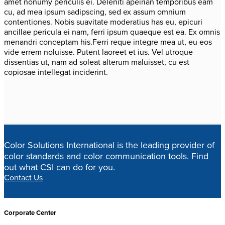
amet nonumy periculis ei. Deleniti apeirian temporibus eam
cu, ad mea ipsum sadipscing, sed ex assum omnium
contentiones. Nobis suavitate moderatius has eu, epicuri
ancillae pericula ei nam, ferri ipsum quaeque est ea. Ex omnis
menandri conceptam his.Ferri reque integre mea ut, eu eos
vide errem noluisse. Putent laoreet et ius. Vel utroque
dissentias ut, nam ad soleat alterum maluisset, cu est
copiosae intellegat inciderint.
Color Solutions International is the leading provider of
color standards and color communication tools. Find
out what CSI can do for you.
Contact Us
Corporate Center