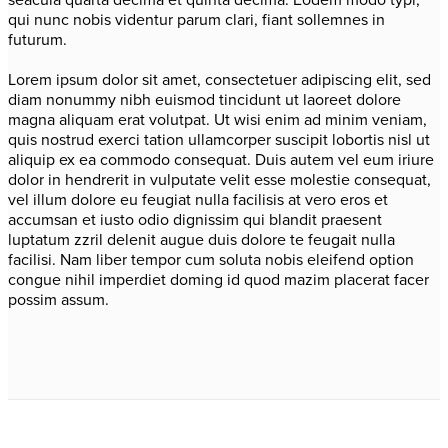
qui nunc nobis videntur parum clari, fiant sollemnes in
futurum.
Lorem ipsum dolor sit amet, consectetuer adipiscing elit, sed
diam nonummy nibh euismod tincidunt ut laoreet dolore
magna aliquam erat volutpat. Ut wisi enim ad minim veniam,
quis nostrud exerci tation ullamcorper suscipit lobortis nisl ut
aliquip ex ea commodo consequat.
Duis autem vel eum iriure
dolor in hendrerit in vulputate velit esse molestie consequat
,
vel illum dolore eu feugiat nulla facilisis at vero eros et
accumsan et iusto odio dignissim qui blandit praesent
luptatum zzril delenit augue duis dolore te feugait nulla
facilisi. Nam liber tempor cum soluta nobis eleifend option
congue nihil imperdiet doming id quod mazim placerat facer
possim assum.