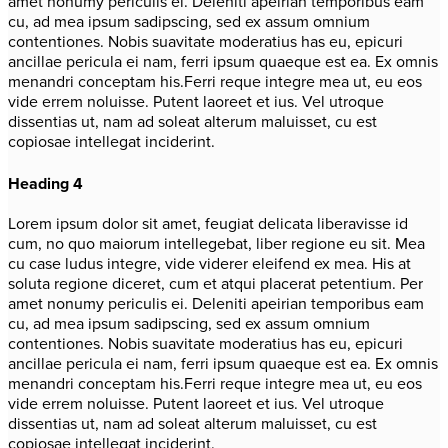
amet nonumy periculis ei. Deleniti apeirian temporibus eam
cu, ad mea ipsum sadipscing, sed ex assum omnium
contentiones. Nobis suavitate moderatius has eu, epicuri
ancillae pericula ei nam, ferri ipsum quaeque est ea. Ex omnis
menandri conceptam his.Ferri reque integre mea ut, eu eos
vide errem noluisse. Putent laoreet et ius. Vel utroque
dissentias ut, nam ad soleat alterum maluisset, cu est
copiosae intellegat inciderint.
Heading 4
Lorem ipsum dolor sit amet, feugiat delicata liberavisse id
cum, no quo maiorum intellegebat, liber regione eu sit. Mea
cu case ludus integre, vide viderer eleifend ex mea. His at
soluta regione diceret, cum et atqui placerat petentium. Per
amet nonumy periculis ei. Deleniti apeirian temporibus eam
cu, ad mea ipsum sadipscing, sed ex assum omnium
contentiones. Nobis suavitate moderatius has eu, epicuri
ancillae pericula ei nam, ferri ipsum quaeque est ea. Ex omnis
menandri conceptam his.Ferri reque integre mea ut, eu eos
vide errem noluisse. Putent laoreet et ius. Vel utroque
dissentias ut, nam ad soleat alterum maluisset, cu est
copiosae intellegat inciderint.