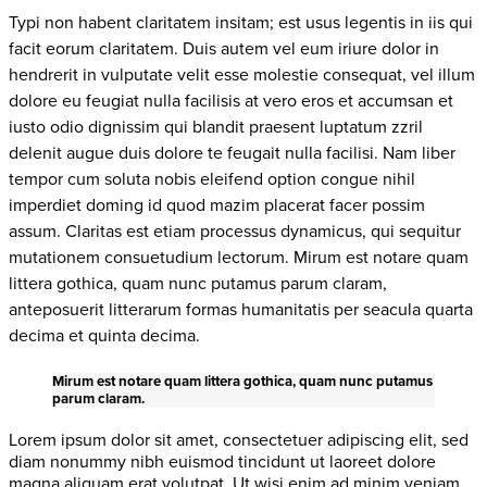
Typi non habent claritatem insitam; est usus legentis in iis qui
facit eorum claritatem. Duis autem vel eum iriure dolor in
hendrerit in vulputate velit esse molestie consequat, vel illum
dolore eu feugiat nulla facilisis at vero eros et accumsan et
iusto odio dignissim qui blandit praesent luptatum zzril
delenit augue duis dolore te feugait nulla facilisi. Nam liber
tempor cum soluta nobis eleifend option congue nihil
imperdiet doming id quod mazim placerat facer possim
assum.
Claritas est etiam processus dynamicus, qui sequitur
mutationem consuetudium lectorum. Mirum est notare quam
littera gothica, quam nunc putamus parum claram,
anteposuerit litterarum formas humanitatis per seacula quarta
decima et quinta decima.
Mirum est notare quam littera gothica, quam nunc putamus
parum claram.
Lorem ipsum dolor sit amet, consectetuer adipiscing elit, sed
diam nonummy nibh euismod tincidunt ut laoreet dolore
magna aliquam erat volutpat. Ut wisi enim ad minim veniam,