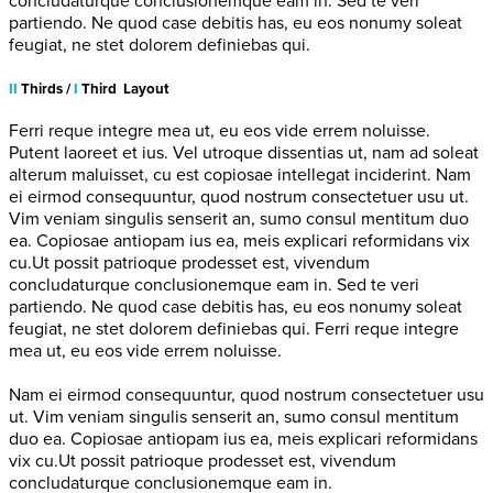
concludaturque conclusionemque eam in. Sed te veri
partiendo. Ne quod case debitis has, eu eos nonumy soleat
feugiat, ne stet dolorem definiebas qui.
II
Thirds /
I
Third Layout
Ferri reque integre mea ut, eu eos vide errem noluisse.
Putent laoreet et ius. Vel utroque dissentias ut, nam ad soleat
alterum maluisset, cu est copiosae intellegat inciderint. Nam
ei eirmod consequuntur, quod nostrum consectetuer usu ut.
Vim veniam singulis senserit an, sumo consul mentitum duo
ea. Copiosae antiopam ius ea, meis explicari reformidans vix
cu.Ut possit patrioque prodesset est, vivendum
concludaturque conclusionemque eam in. Sed te veri
partiendo. Ne quod case debitis has, eu eos nonumy soleat
feugiat, ne stet dolorem definiebas qui. Ferri reque integre
mea ut, eu eos vide errem noluisse.
Nam ei eirmod consequuntur, quod nostrum consectetuer usu
ut. Vim veniam singulis senserit an, sumo consul mentitum
duo ea. Copiosae antiopam ius ea, meis explicari reformidans
vix cu.Ut possit patrioque prodesset est, vivendum
concludaturque conclusionemque eam in.