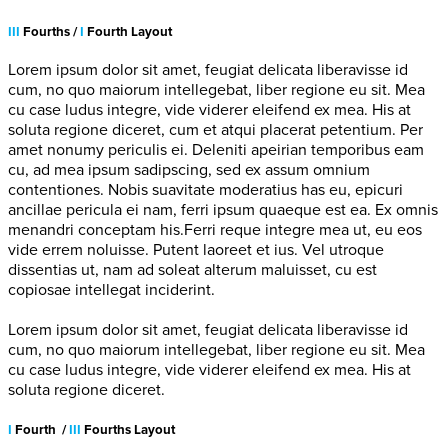
III
Fourths /
I
Fourth Layout
Lorem ipsum dolor sit amet, feugiat delicata liberavisse id
cum, no quo maiorum intellegebat, liber regione eu sit. Mea
cu case ludus integre, vide viderer eleifend ex mea. His at
soluta regione diceret, cum et atqui placerat petentium. Per
amet nonumy periculis ei. Deleniti apeirian temporibus eam
cu, ad mea ipsum sadipscing, sed ex assum omnium
contentiones. Nobis suavitate moderatius has eu, epicuri
ancillae pericula ei nam, ferri ipsum quaeque est ea. Ex omnis
menandri conceptam his.Ferri reque integre mea ut, eu eos
vide errem noluisse. Putent laoreet et ius. Vel utroque
dissentias ut, nam ad soleat alterum maluisset, cu est
copiosae intellegat inciderint.
Lorem ipsum dolor sit amet, feugiat delicata liberavisse id
cum, no quo maiorum intellegebat, liber regione eu sit. Mea
cu case ludus integre, vide viderer eleifend ex mea. His at
soluta regione diceret.
I
Fourth /
III
Fourths Layout