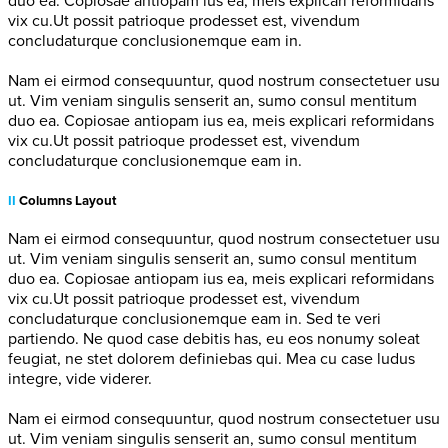
duo ea. Copiosae antiopam ius ea, meis explicari reformidans
vix cu.Ut possit patrioque prodesset est, vivendum
concludaturque conclusionemque eam in.
Nam ei eirmod consequuntur, quod nostrum consectetuer usu
ut. Vim veniam singulis senserit an, sumo consul mentitum
duo ea. Copiosae antiopam ius ea, meis explicari reformidans
vix cu.Ut possit patrioque prodesset est, vivendum
concludaturque conclusionemque eam in.
II
Columns Layout
Nam ei eirmod consequuntur, quod nostrum consectetuer usu
ut. Vim veniam singulis senserit an, sumo consul mentitum
duo ea. Copiosae antiopam ius ea, meis explicari reformidans
vix cu.Ut possit patrioque prodesset est, vivendum
concludaturque conclusionemque eam in. Sed te veri
partiendo. Ne quod case debitis has, eu eos nonumy soleat
feugiat, ne stet dolorem definiebas qui. Mea cu case ludus
integre, vide viderer.
Nam ei eirmod consequuntur, quod nostrum consectetuer usu
ut. Vim veniam singulis senserit an, sumo consul mentitum