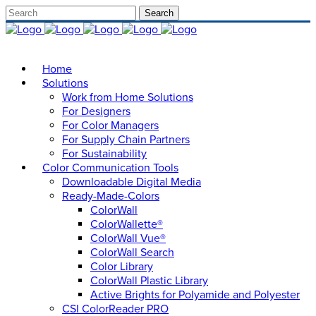
Home
Solutions
Work from Home Solutions
For Designers
For Color Managers
For Supply Chain Partners
For Sustainability
Color Communication Tools
Downloadable Digital Media
Ready-Made-Colors
ColorWall
ColorWallette®
ColorWall Vue®
ColorWall Search
Color Library
ColorWall Plastic Library
Active Brights for Polyamide and Polyester
CSI ColorReader PRO