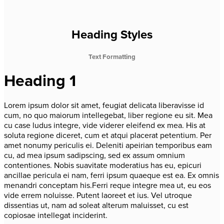
Heading Styles
Text Formatting
Heading 1
Lorem ipsum dolor sit amet, feugiat delicata liberavisse id
cum, no quo maiorum intellegebat, liber regione eu sit. Mea
cu case ludus integre, vide viderer eleifend ex mea. His at
soluta regione diceret, cum et atqui placerat petentium. Per
amet nonumy periculis ei. Deleniti apeirian temporibus eam
cu, ad mea ipsum sadipscing, sed ex assum omnium
contentiones. Nobis suavitate moderatius has eu, epicuri
ancillae pericula ei nam, ferri ipsum quaeque est ea. Ex omnis
menandri conceptam his.Ferri reque integre mea ut, eu eos
vide errem noluisse. Putent laoreet et ius. Vel utroque
dissentias ut, nam ad soleat alterum maluisset, cu est
copiosae intellegat inciderint.