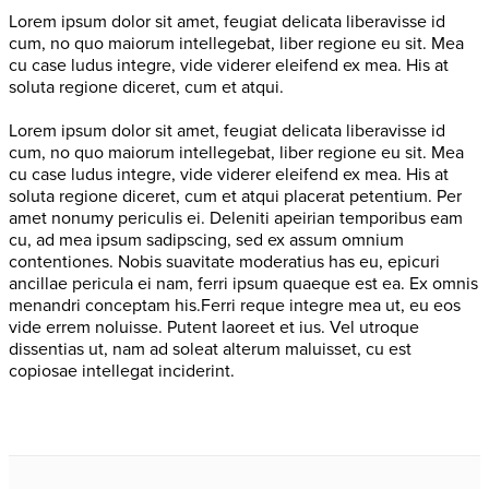
Lorem ipsum dolor sit amet, feugiat delicata liberavisse id
cum, no quo maiorum intellegebat, liber regione eu sit. Mea
cu case ludus integre, vide viderer eleifend ex mea. His at
soluta regione diceret, cum et atqui.
Lorem ipsum dolor sit amet, feugiat delicata liberavisse id
cum, no quo maiorum intellegebat, liber regione eu sit. Mea
cu case ludus integre, vide viderer eleifend ex mea. His at
soluta regione diceret, cum et atqui placerat petentium. Per
amet nonumy periculis ei. Deleniti apeirian temporibus eam
cu, ad mea ipsum sadipscing, sed ex assum omnium
contentiones. Nobis suavitate moderatius has eu, epicuri
ancillae pericula ei nam, ferri ipsum quaeque est ea. Ex omnis
menandri conceptam his.Ferri reque integre mea ut, eu eos
vide errem noluisse. Putent laoreet et ius. Vel utroque
dissentias ut, nam ad soleat alterum maluisset, cu est
copiosae intellegat inciderint.