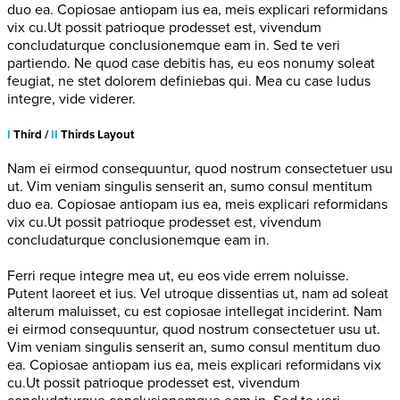
duo ea. Copiosae antiopam ius ea, meis explicari reformidans
vix cu.Ut possit patrioque prodesset est, vivendum
concludaturque conclusionemque eam in. Sed te veri
partiendo. Ne quod case debitis has, eu eos nonumy soleat
feugiat, ne stet dolorem definiebas qui. Mea cu case ludus
integre, vide viderer.
I
Third /
II
Thirds Layout
Nam ei eirmod consequuntur, quod nostrum consectetuer usu
ut. Vim veniam singulis senserit an, sumo consul mentitum
duo ea. Copiosae antiopam ius ea, meis explicari reformidans
vix cu.Ut possit patrioque prodesset est, vivendum
concludaturque conclusionemque eam in.
Ferri reque integre mea ut, eu eos vide errem noluisse.
Putent laoreet et ius. Vel utroque dissentias ut, nam ad soleat
alterum maluisset, cu est copiosae intellegat inciderint. Nam
ei eirmod consequuntur, quod nostrum consectetuer usu ut.
Vim veniam singulis senserit an, sumo consul mentitum duo
ea. Copiosae antiopam ius ea, meis explicari reformidans vix
cu.Ut possit patrioque prodesset est, vivendum