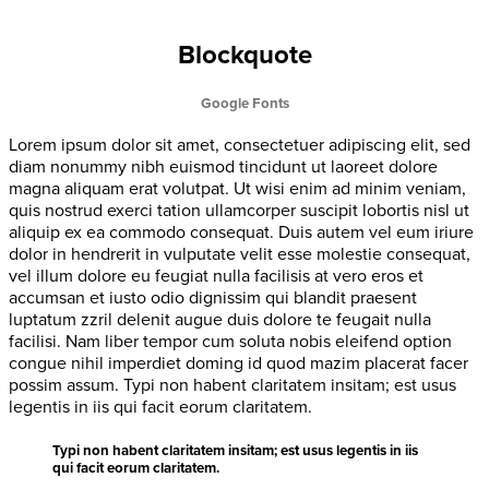
Blockquote
Google Fonts
Lorem ipsum dolor sit amet, consectetuer adipiscing elit, sed
diam nonummy nibh euismod tincidunt ut laoreet dolore
magna aliquam erat volutpat. Ut wisi enim ad minim veniam,
quis nostrud exerci tation ullamcorper suscipit lobortis nisl ut
aliquip ex ea commodo consequat. Duis autem vel eum iriure
dolor in hendrerit in vulputate velit esse molestie consequat,
vel illum dolore eu feugiat nulla facilisis at vero eros et
accumsan et iusto odio dignissim qui blandit praesent
luptatum zzril delenit augue duis dolore te feugait nulla
facilisi. Nam liber tempor cum soluta nobis eleifend option
congue nihil imperdiet doming id quod mazim placerat facer
possim assum. Typi non habent claritatem insitam; est usus
legentis in iis qui facit eorum claritatem.
Typi non habent claritatem insitam; est usus legentis in iis
qui facit eorum claritatem.