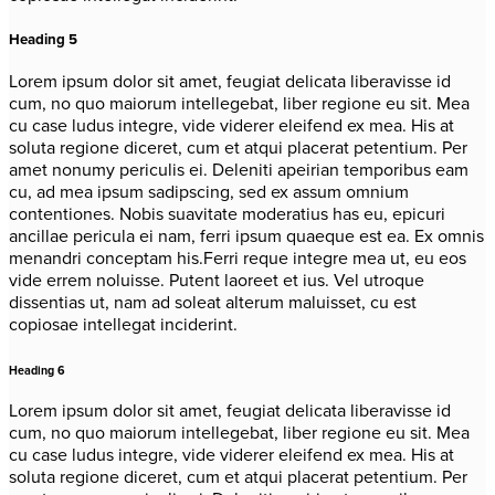
Heading 5
Lorem ipsum dolor sit amet, feugiat delicata liberavisse id
cum, no quo maiorum intellegebat, liber regione eu sit. Mea
cu case ludus integre, vide viderer eleifend ex mea. His at
soluta regione diceret, cum et atqui placerat petentium. Per
amet nonumy periculis ei. Deleniti apeirian temporibus eam
cu, ad mea ipsum sadipscing, sed ex assum omnium
contentiones. Nobis suavitate moderatius has eu, epicuri
ancillae pericula ei nam, ferri ipsum quaeque est ea. Ex omnis
menandri conceptam his.Ferri reque integre mea ut, eu eos
vide errem noluisse. Putent laoreet et ius. Vel utroque
dissentias ut, nam ad soleat alterum maluisset, cu est
copiosae intellegat inciderint.
Heading 6
Lorem ipsum dolor sit amet, feugiat delicata liberavisse id
cum, no quo maiorum intellegebat, liber regione eu sit. Mea
cu case ludus integre, vide viderer eleifend ex mea. His at
soluta regione diceret, cum et atqui placerat petentium. Per