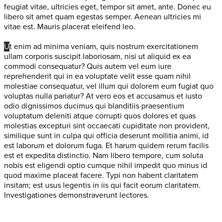
feugiat vitae, ultricies eget, tempor sit amet, ante. Donec eu
libero sit amet quam egestas semper. Aenean ultricies mi
vitae est. Mauris placerat eleifend leo.
U
t enim ad minima veniam, quis nostrum exercitationem
ullam corporis suscipit laboriosam, nisi ut aliquid ex ea
commodi consequatur? Quis autem vel eum iure
reprehenderit qui in ea voluptate velit esse quam nihil
molestiae consequatur, vel illum qui dolorem eum fugiat quo
voluptas nulla pariatur? At vero eos et accusamus et iusto
odio dignissimos ducimus qui blanditiis praesentium
voluptatum deleniti atque corrupti quos dolores et quas
molestias excepturi sint occaecati cupiditate non provident,
similique sunt in culpa qui officia deserunt mollitia animi, id
est laborum et dolorum fuga. Et harum quidem rerum facilis
est et expedita distinctio. Nam libero tempore, cum soluta
nobis est eligendi optio cumque nihil impedit quo minus id
quod maxime placeat facere. Typi non habent claritatem
insitam; est usus legentis in iis qui facit eorum claritatem.
Investigationes demonstraverunt lectores.