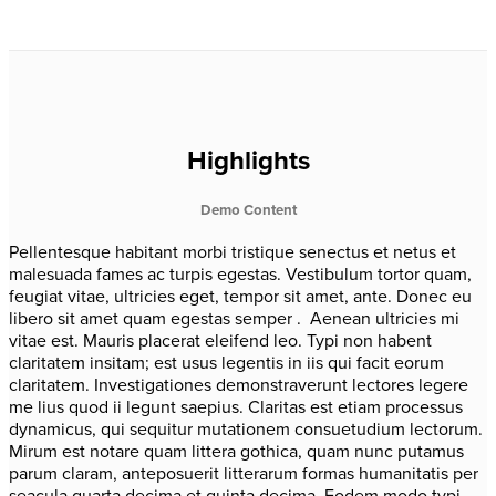
Highlights
Demo Content
Pellentesque habitant morbi tristique senectus et netus et
malesuada fames ac turpis egestas. Vestibulum tortor quam,
feugiat vitae, ultricies eget, tempor sit amet, ante.
Donec eu
libero sit amet quam egestas semper
. Aenean ultricies mi
vitae est. Mauris placerat eleifend leo. Typi non habent
claritatem insitam; est usus legentis in iis qui facit eorum
claritatem. Investigationes demonstraverunt lectores legere
me lius quod ii legunt saepius. Claritas est etiam processus
dynamicus, qui sequitur mutationem consuetudium lectorum.
Mirum est notare quam littera gothica, quam nunc putamus
parum claram, anteposuerit litterarum formas humanitatis per
seacula quarta decima et quinta decima. Eodem modo typi,